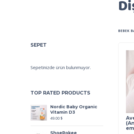
Di
BEBEK B
SEPET
Sepetinizde ürün bulunmuyor.
TOP RATED PRODUCTS
Nordic Baby Organic
Vitamin D3
Ave
49.00
$
(A
emz
ShoeRokee