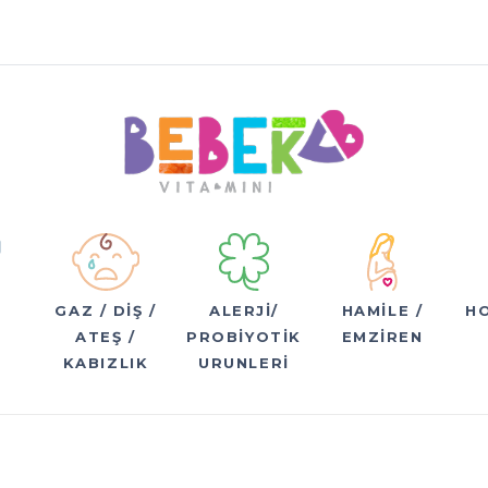
GAZ / DIŞ /
ALERJI/
HAMILE /
H
ATEŞ /
PROBIYOTIK
EMZIREN
KABIZLIK
URUNLERI