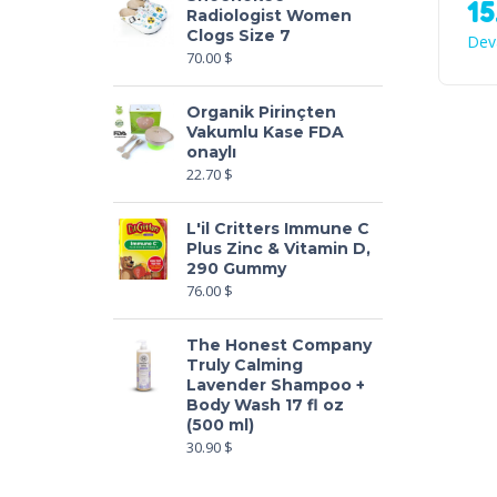
1
Radiologist Women
Clogs Size 7
Dev
70.00
$
Organik Pirinçten
Vakumlu Kase FDA
onaylı
22.70
$
L'il Critters Immune C
Plus Zinc & Vitamin D,
290 Gummy
76.00
$
The Honest Company
Truly Calming
Lavender Shampoo +
Body Wash 17 fl oz
(500 ml)
30.90
$