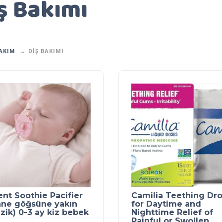
ş Bakımı
AKIM
DIŞ BAKIMI
nt Soothie Pacifier
Camilia Teething Dr
nne göğsüne yakın
for Daytime and
ik) 0-3 ay kiz bebek
Nighttime Relief of
Painful or Swollen