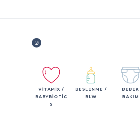
VITAMIX /
BESLENME /
BEBEK
BABYBIOTIC
BLW
BAKIM
S