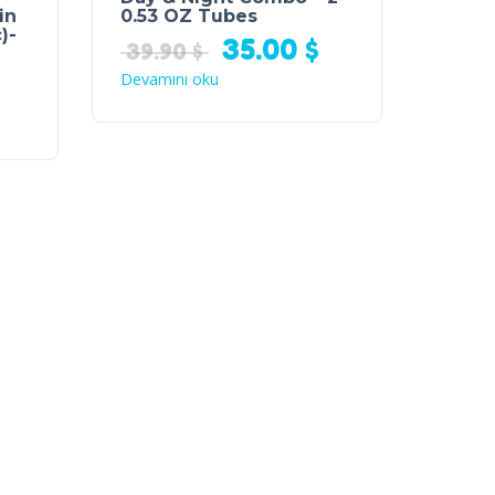
in
0.53 OZ Tubes
)-
35.00
$
39.90
$
Devamını oku