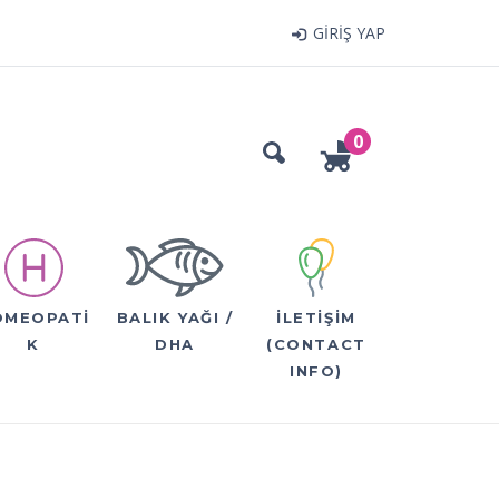
GIRIŞ YAP
0
OMEOPATI
BALIK YAĞI /
İLETIŞIM
K
DHA
(CONTACT
INFO)