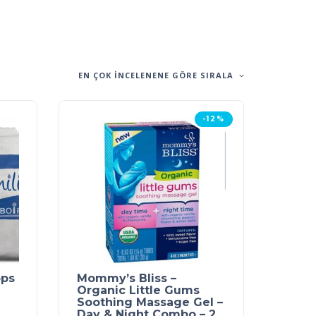
EN ÇOK INCELENENE GÖRE SIRALA
-12%
ops
Mommy’s Bliss –
Organic Little Gums
Soothing Massage Gel –
Day & Night Combo – 2