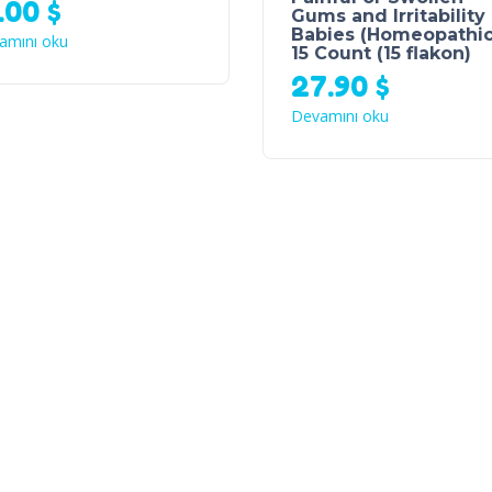
5.00
$
Gums and Irritability 
Babies (Homeopathic
amını oku
15 Count (15 flakon)
27.90
$
Devamını oku